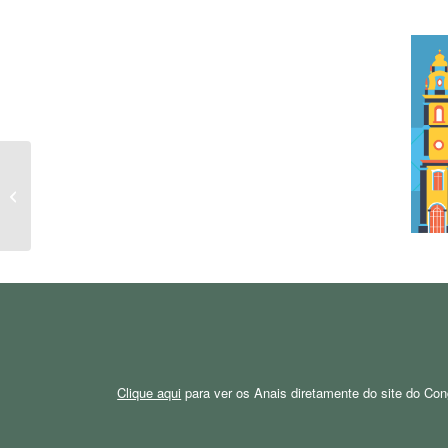
X Congresso Brasileiro
de Hispanistas – 2018
Clique aqui
para ver os Anais diretamente do site do Co